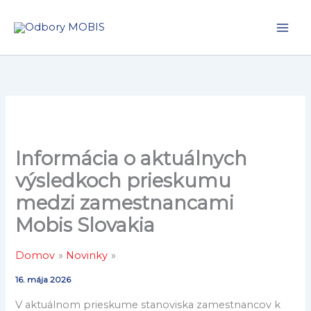
Preskočiť
na
Main
obsah
Men
Informácia o aktuálnych
výsledkoch prieskumu
medzi zamestnancami
Mobis Slovakia
Domov
Novinky
16. mája 2026
V aktuálnom prieskume stanoviska zamestnancov k