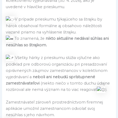
kolektívneho vyjednávania (30. 4. 2026), ako je
uvedené v hlavičke prieskumu.
V prípade prieskumu týkajúceho sa štrajku by
hárok obsahoval formálne aj obsahovo náležitosti
viazané priamo na vyhlásenie štrajku.
To znamená, že
nikto aktuálne nedával súhlas ani
nesúhlas so štrajkom.
Všetky hárky z prieskumu slúžia výlučne ako
podklad pre odborovú organizáciu pri presadzovaní
oprávnených záujmov zamestnancov v kolektívnom
vyjednávaní a
neboli ani nebudú sprístupnené
zamestnávateľovi
(niekto niečo v tomto duchu údajne
rozširoval ale nemá význam na to viac reagovať
).
Zamestnávateľ zároveň prostredníctvom firemnej
aplikácie umožnil zamestnancom odvolať svoj
nesúhlas s jeho návrhom.