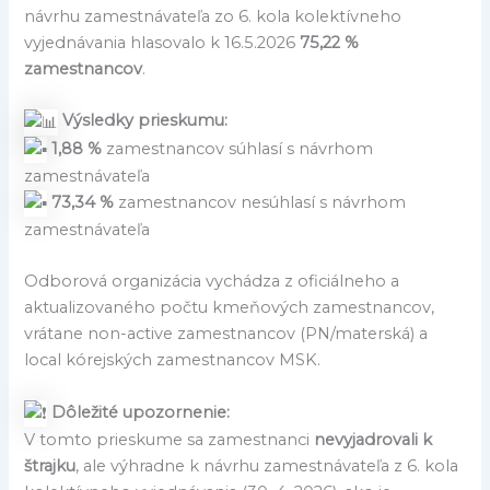
návrhu zamestnávateľa zo 6. kola kolektívneho
vyjednávania hlasovalo k 16.5.2026
75,22 %
zamestnancov
.
Výsledky prieskumu:
1,88 %
zamestnancov súhlasí s návrhom
zamestnávateľa
73,34 %
zamestnancov nesúhlasí s návrhom
zamestnávateľa
Odborová organizácia vychádza z oficiálneho a
aktualizovaného počtu kmeňových zamestnancov,
vrátane non-active zamestnancov (PN/materská) a
local kórejských zamestnancov MSK.
Dôležité upozornenie:
V tomto prieskume sa zamestnanci
nevyjadrovali k
štrajku
, ale výhradne k návrhu zamestnávateľa z 6. kola